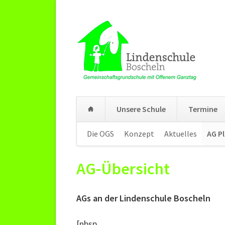
Unsere Schule
Termine
Navigation
Die OGS
Konzept
Aktuelles
AG P
überspringen
AG-Übersicht
AGs an der Lindenschule Boscheln
[nbsp